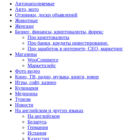
Автонаполняемые
Авто, мото
Отзовики, доски объявлений
Животные
Женские
Бизнес, финансы, криптовалюты, форекс
Про криптовалюты
Про банки, кредиты инвестирование.
Про заработок в интернете, СЕО, маркетинг
Магазины
WooCommerce
Маркетплейс
Фото видео
Кино, ТВ, радио, музыка, книги, юмор
Игры, софт, казино
Кулинария
Медицина
Туризм
Новости
На английском и других языках
На английском
Беларусь
Германия
Испания
Казахстан