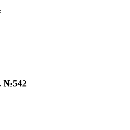
2
. №542