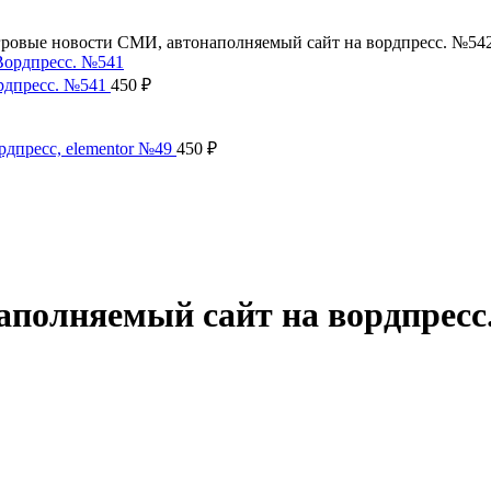
ровые новости СМИ, автонаполняемый сайт на вордпресс. №54
рдпресс. №541
450
₽
рдпресс, elementor №49
450
₽
аполняемый сайт на вордпресс