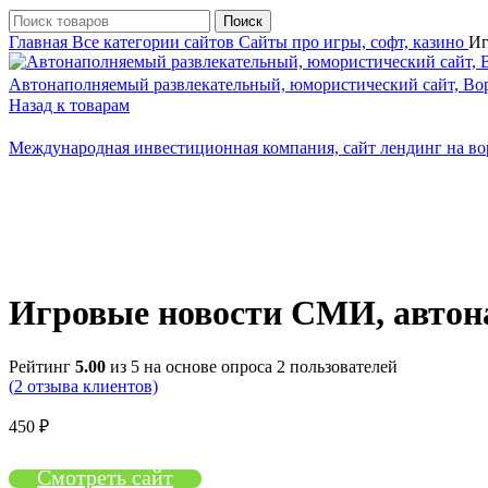
Поиск
Главная
Все категории сайтов
Сайты про игры, софт, казино
Иг
Автонаполняемый развлекательный, юмористический сайт, Во
Назад к товарам
Международная инвестиционная компания, сайт лендинг на во
Нажмите, чтобы увеличить
Игровые новости СМИ, автон
Рейтинг
5.00
из 5 на основе опроса
2
пользователей
(
2
отзыва клиентов)
450
₽
Смотреть сайт