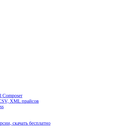
l Composer
 CSV, XML прайсов
ss
рсии, скачать бесплатно