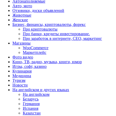
Автонаполняемые
Авто, мото
Отзовики, доски объявлений
Животные
Женские
Бизнес, финансы, криптовалюты, форекс
Про криптовалюты
Про банки, кредиты инвестирование.
Про заработок в интернете, СЕО, маркетинг
Магазины
WooCommerce
Маркетплейс
Фото видео
Кино, ТВ, радио, музыка, книги, юмор
Игры, софт, казино
Кулинария
Медицина
Туризм
Новости
На английском и других языках
На английском
Беларусь
Германия
Испания
Казахстан