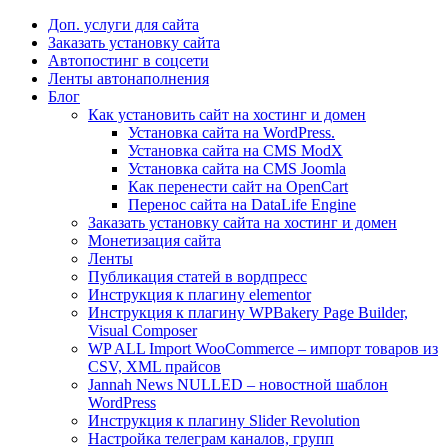
Доп. услуги для сайта
Заказать установку сайта
Автопостинг в соцсети
Ленты автонаполнения
Блог
Как установить сайт на хостинг и домен
Установка сайта на WordPress.
Установка сайта на CMS ModX
Установка сайта на CMS Joomla
Как перенести сайт на OpenCart
Перенос сайта на DataLife Engine
Заказать установку сайта на хостинг и домен
Монетизация сайта
Ленты
Публикация статей в вордпресс
Инструкция к плагину elementor
Инструкция к плагину WPBakery Page Builder,
Visual Composer
WP ALL Import WooCommerce – импорт товаров из
CSV, XML прайсов
Jannah News NULLED – новостной шаблон
WordPress
Инструкция к плагину Slider Revolution
Настройка телеграм каналов, групп