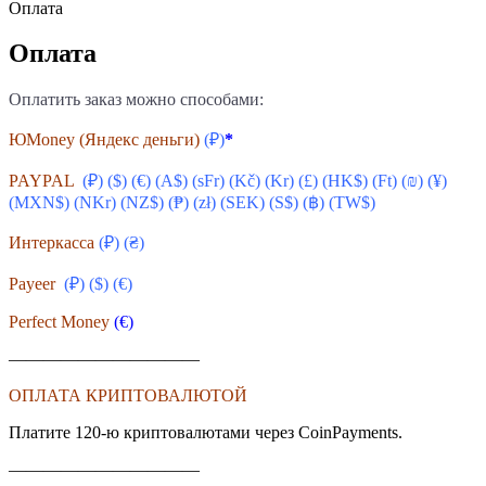
Оплата
Оплата
Оплатить заказ можно способами:
ЮMoney (Яндекс деньги)
(₽)
*
PAYPAL
(₽) ($) (€) (A$) (sFr) (
Kč
) (Kr) (£) (HK$) (Ft) (₪) (¥)
(MXN$) (NKr) (NZ$) (₱) (zł) (SEK) (S$) (฿) (TW$)
Интеркасса
(₽) (₴)
Payeer
(₽) ($)
(€)
Perfect Money
(€)
———————————
ОПЛАТА КРИПТОВАЛЮТОЙ
Платите 120-ю криптовалютами через CoinPayments.
———————————