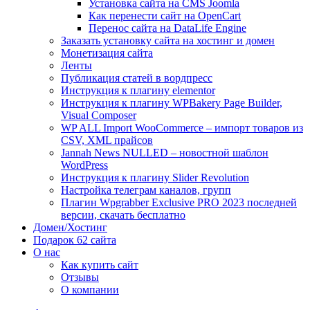
Установка сайта на CMS Joomla
Как перенести сайт на OpenCart
Перенос сайта на DataLife Engine
Заказать установку сайта на хостинг и домен
Монетизация сайта
Ленты
Публикация статей в вордпресс
Инструкция к плагину elementor
Инструкция к плагину WPBakery Page Builder,
Visual Composer
WP ALL Import WooCommerce – импорт товаров из
CSV, XML прайсов
Jannah News NULLED – новостной шаблон
WordPress
Инструкция к плагину Slider Revolution
Настройка телеграм каналов, групп
Плагин Wpgrabber Exclusive PRO 2023 последней
версии, скачать бесплатно
Домен/Хостинг
Подарок 62 сайта
О нас
Как купить сайт
Отзывы
О компании