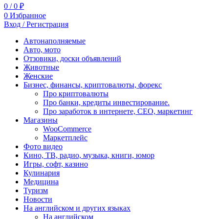
0
/
0
₽
0
Избранное
Вход / Регистрация
Автонаполняемые
Авто, мото
Отзовики, доски объявлений
Животные
Женские
Бизнес, финансы, криптовалюты, форекс
Про криптовалюты
Про банки, кредиты инвестирование.
Про заработок в интернете, СЕО, маркетинг
Магазины
WooCommerce
Маркетплейс
Фото видео
Кино, ТВ, радио, музыка, книги, юмор
Игры, софт, казино
Кулинария
Медицина
Туризм
Новости
На английском и других языках
На английском