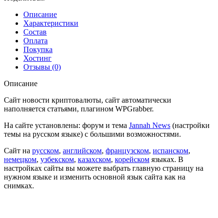
№609
Описание
Характеристики
Состав
Оплата
Покупка
Хостинг
Отзывы (0)
Описание
Сайт новости криптовалюты, сайт автоматически
наполняется статьями, плагином
WPGrabber.
На сайте установлены: форум и тема
Jannah News
(настройки
темы на русском языке) с большими возможностями.
Сайт на
русском
,
английском
,
французском
,
испанском
,
немецком
,
узбекском
,
казахском
,
корейском
языках. В
настройках сайты вы можете выбрать главную страницу на
нужном языке и изменить основной язык сайта как на
снимках.