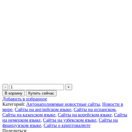
Количество
товара
В корзину
Купить сейчас
Новости
Добавить в избранное
криптовалют,
Категорий:
Автонаполняемые новостные сайты
,
Новости в
многоязычный
мире
,
Сайты на английском языке
,
Сайты на испанском
,
автонаполняемый
Сайты на казахском языке
,
Сайты на корейском языке
,
Сайты
сайт
на немецком языке
,
Сайты на узбекском языке
,
Сайты на
на
французском языке
,
Сайты о криптовалюте
вордпресс,
Поделиться: