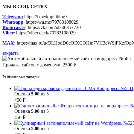
МЫ В СОЦ. СЕТЯХ
Telegram:
https://t.me/kupitiblog3
Whatsapp
: https://wa.me/79783108029
Вконтакте
: https://vk.com/id346357730
Viber
: https://viber.click/79783108029
MAX:
https://max.ru/u/f9LHodD0cOIXCQHm7VH3eWSjFKzfO
закрыть
Продажа сайтов с доменами: 2500 ₽
Рейтинговые товары
П
Оценка
5.00
из 5
450
₽
Оценка
5.00
из 5
450
₽
Оценка
5.00
из 5