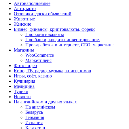
Автонаполняемые
Авто, мото
Отзовики, доски объявлений
Животные
Женские
Бизнес, финансы, криптовалюты, форекс
Про криптовалюты
Про банки, кредиты инвестирование.
Про заработок в интернете, СЕО, маркетинг
Магазины
WooCommerce
Маркетплейс
Фото видео
Кино, ТВ, радио, музыка, книги, юмор
Игры, софт, казино
Кулинария
Медицина
Туризм
Новости
На английском и других языках
На английском
Беларусь
Германия
Испания
Казахстан