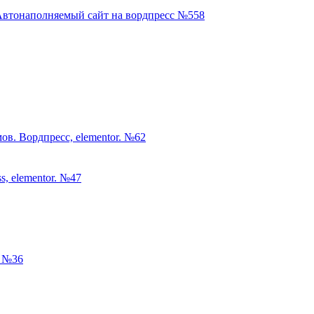
Автонаполняемый сайт на вордпресс №558
мов. Вордпресс, elementor. №62
, elementor. №47
. №36