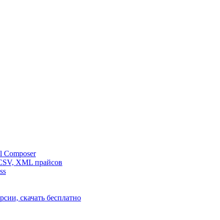
l Composer
 CSV, XML прайсов
ss
рсии, скачать бесплатно