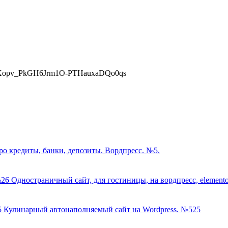
pXopv_PkGH6Jrm1O-PTHauxaDQo0qs
ро кредиты, банки, депозиты. Вордпресс. №5.
Одностраничный сайт, для гостиницы, на вордпресс, element
Кулинарный автонаполняемый сайт на Wordpress. №525