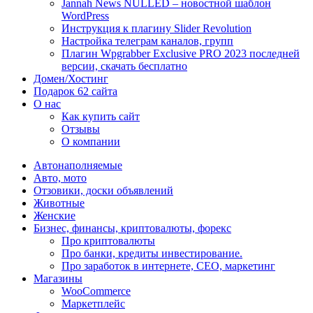
Jannah News NULLED – новостной шаблон
WordPress
Инструкция к плагину Slider Revolution
Настройка телеграм каналов, групп
Плагин Wpgrabber Exclusive PRO 2023 последней
версии, скачать бесплатно
Домен/Хостинг
Подарок 62 сайта
О нас
Как купить сайт
Отзывы
О компании
Автонаполняемые
Авто, мото
Отзовики, доски объявлений
Животные
Женские
Бизнес, финансы, криптовалюты, форекс
Про криптовалюты
Про банки, кредиты инвестирование.
Про заработок в интернете, СЕО, маркетинг
Магазины
WooCommerce
Маркетплейс