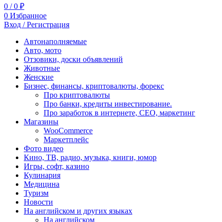
0
/
0
₽
0
Избранное
Вход / Регистрация
Автонаполняемые
Авто, мото
Отзовики, доски объявлений
Животные
Женские
Бизнес, финансы, криптовалюты, форекс
Про криптовалюты
Про банки, кредиты инвестирование.
Про заработок в интернете, СЕО, маркетинг
Магазины
WooCommerce
Маркетплейс
Фото видео
Кино, ТВ, радио, музыка, книги, юмор
Игры, софт, казино
Кулинария
Медицина
Туризм
Новости
На английском и других языках
На английском