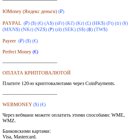
ЮMoney (Яндекс деньги)
(₽)
PAYPAL
(₽) ($) (€) (A$) (sFr) (
Kč
) (Kr) (£) (HK$) (Ft) (₪) (¥)
(MXN$) (NKr) (NZ$) (₱) (zł) (SEK) (S$) (฿) (TW$)
Payeer
(₽) ($)
(€)
Perfect Money
(€)
———————————
ОПЛАТА КРИПТОВАЛЮТОЙ
Платите 120-ю криптовалютами через CoinPayments.
———————————
WEBMONEY
($)
(€)
Через вебмани можете оплатить этими способами: WME,
WMZ.
Банковскими картами:
Visa, Mastercard.