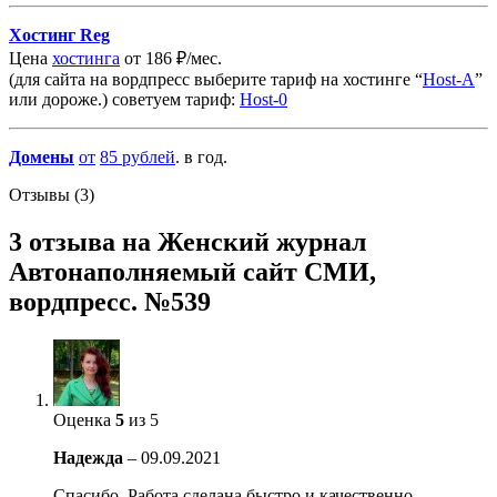
Хостинг Reg
Цена
хостинга
от 186 ₽/мес.
(для сайта на вордпресс выберите тариф на хостинге “
Host-A
”
или дороже.) советуем тариф:
Host-0
Домены
от
85
рублей
. в год.
Отзывы (3)
3 отзыва на
Женский журнал
Автонаполняемый сайт СМИ,
вордпресс. №539
Оценка
5
из 5
Надежда
–
09.09.2021
Спасибо. Работа сделана быстро и качественно.