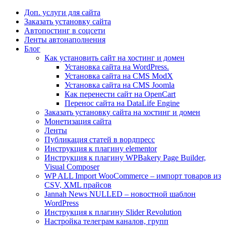
Доп. услуги для сайта
Заказать установку сайта
Автопостинг в соцсети
Ленты автонаполнения
Блог
Как установить сайт на хостинг и домен
Установка сайта на WordPress.
Установка сайта на CMS ModX
Установка сайта на CMS Joomla
Как перенести сайт на OpenCart
Перенос сайта на DataLife Engine
Заказать установку сайта на хостинг и домен
Монетизация сайта
Ленты
Публикация статей в вордпресс
Инструкция к плагину elementor
Инструкция к плагину WPBakery Page Builder,
Visual Composer
WP ALL Import WooCommerce – импорт товаров из
CSV, XML прайсов
Jannah News NULLED – новостной шаблон
WordPress
Инструкция к плагину Slider Revolution
Настройка телеграм каналов, групп