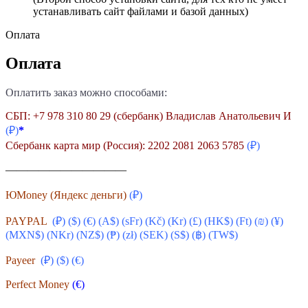
устанавливать сайт файлами и базой данных)
Оплата
Оплата
Оплатить заказ можно способами:
СБП: +7 978 310 80 29 (сбербанк) Владислав Анатольевич И
(₽)
*
Сбербанк карта мир (Россия): 2202 2081 2063 5785
(₽)
———————————
ЮMoney (Яндекс деньги)
(₽)
PAYPAL
(₽) ($) (€) (A$) (sFr) (
Kč
) (Kr) (£) (HK$) (Ft) (₪) (¥)
(MXN$) (NKr) (NZ$) (₱) (zł) (SEK) (S$) (฿) (TW$)
Payeer
(₽) ($)
(€)
Perfect Money
(€)
———————————