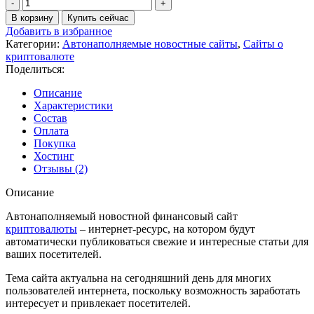
Количество
товара
В корзину
Купить сейчас
Автонаполняемый
Добавить в избранное
новостной
Категории:
Автонаполняемые новостные сайты
,
Сайты о
сайт
криптовалюте
про
Поделиться:
криптовалюты
на
Описание
вордпресс.
Характеристики
№515
Состав
Оплата
Покупка
Хостинг
Отзывы (2)
Описание
Автонаполняемый новостной финансовый сайт
криптовалюты
– интернет-ресурс, на котором будут
автоматически публиковаться свежие и интересные статьи для
ваших посетителей.
Тема сайта актуальна на сегодняшний день для многих
пользователей интернета, поскольку возможность заработать
интересует и привлекает посетителей.