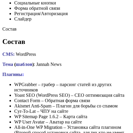
Социальные кнопки
Форма обратной связи
Регистрация/Авторизация
Слайдер
Состав
Состав
CMS:
WordPress
Тема
(
шаблон
)
: Jannah News
Плагины
:
WPGrabber – грабер – парсинг статей из других
источников
Yoast SEO (WordPress SEO) – СЕО оптимизация сайта
Contact Form – Обратная форма связи
Akismet Anti-Spam – Плагин для борьбы со спамом
Cyr-To-Lat – ЧПУ на сайте
WP Sitemap Page 1.6.2 – Карта сайта
WP User Avatar – Аватар на сайте
All-in-One WP Migration – Установка сайта плагином
(Второй способ установки сайта, для тех кто не умеет