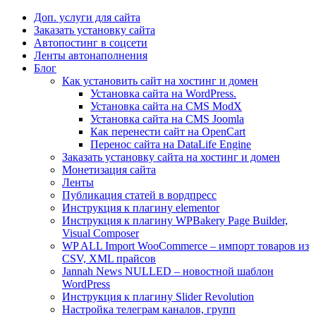
Доп. услуги для сайта
Заказать установку сайта
Автопостинг в соцсети
Ленты автонаполнения
Блог
Как установить сайт на хостинг и домен
Установка сайта на WordPress.
Установка сайта на CMS ModX
Установка сайта на CMS Joomla
Как перенести сайт на OpenCart
Перенос сайта на DataLife Engine
Заказать установку сайта на хостинг и домен
Монетизация сайта
Ленты
Публикация статей в вордпресс
Инструкция к плагину elementor
Инструкция к плагину WPBakery Page Builder,
Visual Composer
WP ALL Import WooCommerce – импорт товаров из
CSV, XML прайсов
Jannah News NULLED – новостной шаблон
WordPress
Инструкция к плагину Slider Revolution
Настройка телеграм каналов, групп