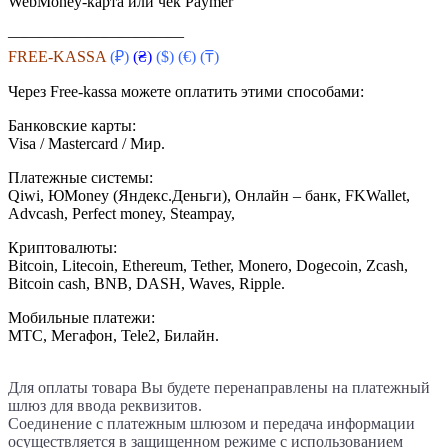
WebMoney-карта или чек Paymer
———————————
FREE-KASSA
(₽)
(₴)
($)
(€) (₸)
Через Free-kassa можете оплатить этими способами:
Банковские карты:
Visa / Mastercard / Мир.
Платежные системы:
Qiwi, ЮMoney (Яндекс.Деньги), Онлайн – банк, FKWallet,
Advcash, Perfect money, Steampay,
Криптовалюты:
Bitcoin, Litecoin, Ethereum, Tether, Monero, Dogecoin, Zcash,
Bitcoin cash, BNB, DASH, Waves, Ripple.
Мобильные платежи:
МТС, Мегафон, Tele2, Билайн.
Для оплаты товара Вы будете перенаправлены на платежный
шлюз для ввода реквизитов.
Соединение с платежным шлюзом и передача информации
осуществляется в защищенном режиме с использованием