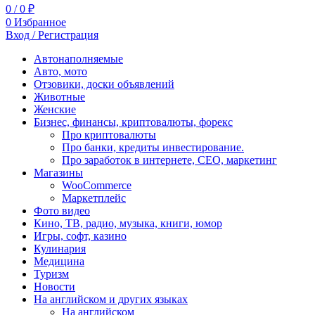
0
/
0
₽
0
Избранное
Вход / Регистрация
Автонаполняемые
Авто, мото
Отзовики, доски объявлений
Животные
Женские
Бизнес, финансы, криптовалюты, форекс
Про криптовалюты
Про банки, кредиты инвестирование.
Про заработок в интернете, СЕО, маркетинг
Магазины
WooCommerce
Маркетплейс
Фото видео
Кино, ТВ, радио, музыка, книги, юмор
Игры, софт, казино
Кулинария
Медицина
Туризм
Новости
На английском и других языках
На английском