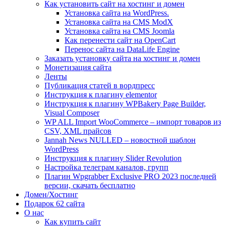
Как установить сайт на хостинг и домен
Установка сайта на WordPress.
Установка сайта на CMS ModX
Установка сайта на CMS Joomla
Как перенести сайт на OpenCart
Перенос сайта на DataLife Engine
Заказать установку сайта на хостинг и домен
Монетизация сайта
Ленты
Публикация статей в вордпресс
Инструкция к плагину elementor
Инструкция к плагину WPBakery Page Builder,
Visual Composer
WP ALL Import WooCommerce – импорт товаров из
CSV, XML прайсов
Jannah News NULLED – новостной шаблон
WordPress
Инструкция к плагину Slider Revolution
Настройка телеграм каналов, групп
Плагин Wpgrabber Exclusive PRO 2023 последней
версии, скачать бесплатно
Домен/Хостинг
Подарок 62 сайта
О нас
Как купить сайт