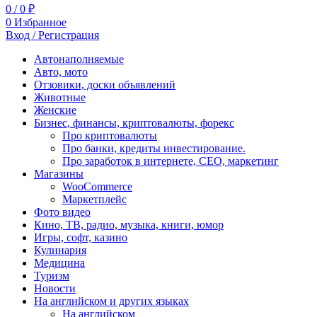
0
/
0
₽
0
Избранное
Вход / Регистрация
Автонаполняемые
Авто, мото
Отзовики, доски объявлений
Животные
Женские
Бизнес, финансы, криптовалюты, форекс
Про криптовалюты
Про банки, кредиты инвестирование.
Про заработок в интернете, СЕО, маркетинг
Магазины
WooCommerce
Маркетплейс
Фото видео
Кино, ТВ, радио, музыка, книги, юмор
Игры, софт, казино
Кулинария
Медицина
Туризм
Новости
На английском и других языках
На английском