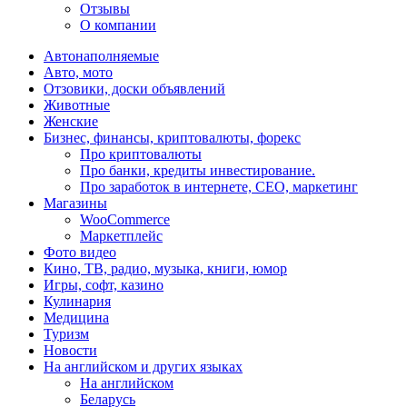
Отзывы
О компании
Автонаполняемые
Авто, мото
Отзовики, доски объявлений
Животные
Женские
Бизнес, финансы, криптовалюты, форекс
Про криптовалюты
Про банки, кредиты инвестирование.
Про заработок в интернете, СЕО, маркетинг
Магазины
WooCommerce
Маркетплейс
Фото видео
Кино, ТВ, радио, музыка, книги, юмор
Игры, софт, казино
Кулинария
Медицина
Туризм
Новости
На английском и других языках
На английском
Беларусь