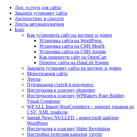
Доп. услуги для сайта
Заказать установку сайта
Автопостинг в соцсети
Ленты автонаполнения
Блог
Как установить сайт на хостинг и домен
Установка сайта на WordPress.
Установка сайта на CMS ModX
Установка сайта на CMS Joomla
Как перенести сайт на OpenCart
Перенос сайта на DataLife Engine
Заказать установку сайта на хостинг и домен
Монетизация сайта
Ленты
Публикация статей в вордпресс
Инструкция к плагину elementor
Инструкция к плагину WPBakery Page Builder,
Visual Composer
WP ALL Import WooCommerce – импорт товаров из
CSV, XML прайсов
Jannah News NULLED – новостной шаблон
WordPress
Инструкция к плагину Slider Revolution
Настройка телеграм каналов, групп