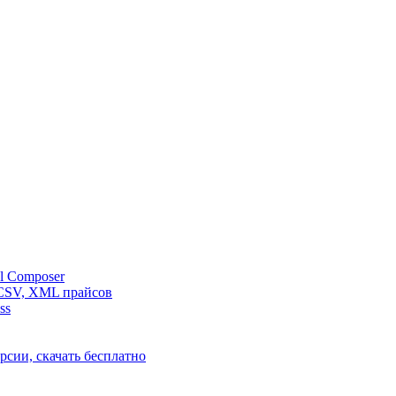
l Composer
 CSV, XML прайсов
ss
рсии, скачать бесплатно