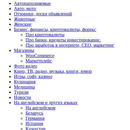
Автонаполняемые
Авто, мото
Отзовики, доски объявлений
Животные
Женские
Бизнес, финансы, криптовалюты, форекс
Про криптовалюты
Про банки, кредиты инвестирование.
Про заработок в интернете, СЕО, маркетинг
Магазины
WooCommerce
Маркетплейс
Фото видео
Кино, ТВ, радио, музыка, книги, юмор
Игры, софт, казино
Кулинария
Медицина
Туризм
Новости
На английском и других языках
На английском
Беларусь
Германия
Испания
Казахстан