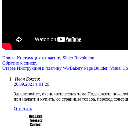
Новые
Инструкция к плагину Slider Revolution
Обратно к списку
Старее
Инструкция к плагину WPBakery Page Builder (Visual Co
Иван Боксер
:
26.09.2021 в 01:26
Здравствуйте, очень интересная тема Подскажите пожалуй
при нажатии купить, со страницы товара, переход совер
Ответить