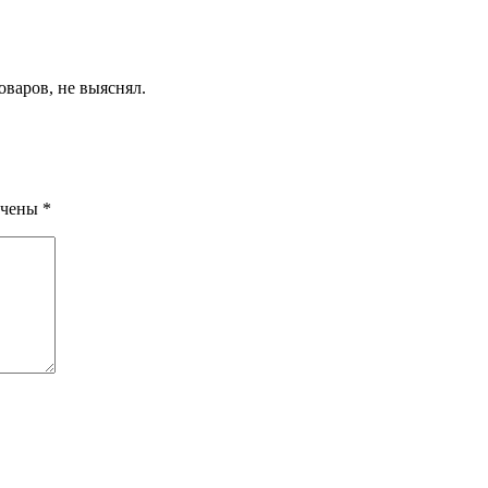
варов, не выяснял.
ечены
*