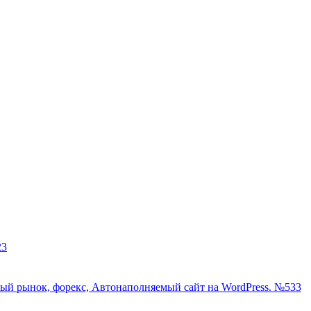
23
ый рынок, форекс, Автонаполняемый сайт на WordPress. №533