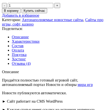
Количество
товара
В корзину
Купить сейчас
Новости
Добавить в избранное
и
Категории:
Автонаполняемые новостные сайты
,
Сайты про
обзоры
игры, софт, казино
игр
Поделиться:
автонаполняемый
сайт
Описание
на
Характеристики
Wordpress.
Состав
№508
Оплата
Покупка
Хостинг
Отзывы (4)
Описание
Продаётся полностью готовый игровой сайт,
автонаполняемый портал Новости и обзоры
мира игр
Новости публикуются автоматически.
► Сайт работает на CMS WordPress
► Каждая статья имеет ссылку на источник материала