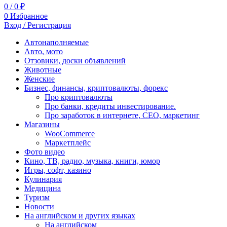
0
/
0
₽
0
Избранное
Вход / Регистрация
Автонаполняемые
Авто, мото
Отзовики, доски объявлений
Животные
Женские
Бизнес, финансы, криптовалюты, форекс
Про криптовалюты
Про банки, кредиты инвестирование.
Про заработок в интернете, СЕО, маркетинг
Магазины
WooCommerce
Маркетплейс
Фото видео
Кино, ТВ, радио, музыка, книги, юмор
Игры, софт, казино
Кулинария
Медицина
Туризм
Новости
На английском и других языках
На английском