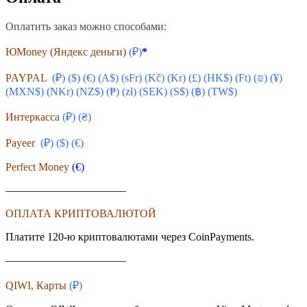
Оплатить заказ можно способами:
ЮMoney (Яндекс деньги)
(₽)
*
PAYPAL
(₽) ($) (€) (A$) (sFr) (
Kč
) (Kr) (£) (HK$) (Ft) (₪) (¥)
(MXN$) (NKr) (NZ$) (₱) (zł) (SEK) (S$) (฿) (TW$)
Интеркасса
(₽) (₴)
Payeer
(₽) ($)
(€)
Perfect Money
(€)
———————————
ОПЛАТА КРИПТОВАЛЮТОЙ
Платите 120-ю криптовалютами через CoinPayments.
———————————
QIWI, Карты
(₽)