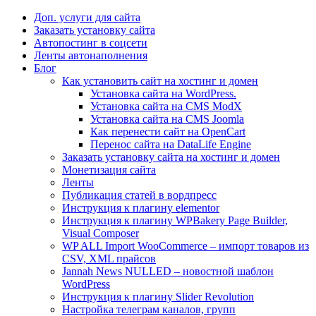
Доп. услуги для сайта
Заказать установку сайта
Автопостинг в соцсети
Ленты автонаполнения
Блог
Как установить сайт на хостинг и домен
Установка сайта на WordPress.
Установка сайта на CMS ModX
Установка сайта на CMS Joomla
Как перенести сайт на OpenCart
Перенос сайта на DataLife Engine
Заказать установку сайта на хостинг и домен
Монетизация сайта
Ленты
Публикация статей в вордпресс
Инструкция к плагину elementor
Инструкция к плагину WPBakery Page Builder,
Visual Composer
WP ALL Import WooCommerce – импорт товаров из
CSV, XML прайсов
Jannah News NULLED – новостной шаблон
WordPress
Инструкция к плагину Slider Revolution
Настройка телеграм каналов, групп