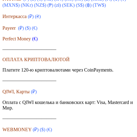
(MXN$) (NKr) (NZ$) (₱) (zł) (SEK) (S$) (฿) (TW$)
Интеркасса
(₽) (₴)
Payeer
(₽) ($)
(€)
Perfect Money
(€)
———————————
ОПЛАТА КРИПТОВАЛЮТОЙ
Платите 120-ю криптовалютами через CoinPayments.
———————————
QIWI, Карты
(₽)
Оплата с QIWI кошелька и банковских карт: Visa, Masterсard и
Мир.
———————————
WEBMONEY
(₽) ($)
(€)