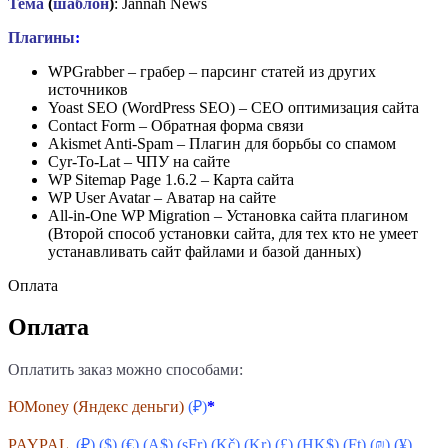
Тема
(
шаблон
)
: Jannah News
Плагины
:
WPGrabber – грабер – парсинг статей из других
источников
Yoast SEO (WordPress SEO) – СЕО оптимизация сайта
Contact Form – Обратная форма связи
Akismet Anti-Spam – Плагин для борьбы со спамом
Cyr-To-Lat – ЧПУ на сайте
WP Sitemap Page 1.6.2 – Карта сайта
WP User Avatar – Аватар на сайте
All-in-One WP Migration – Установка сайта плагином
(Второй способ установки сайта, для тех кто не умеет
устанавливать сайт файлами и базой данных)
Оплата
Оплата
Оплатить заказ можно способами:
ЮMoney (Яндекс деньги)
(₽)
*
PAYPAL
(₽) ($) (€) (A$) (sFr) (
Kč
) (Kr) (£) (HK$) (Ft) (₪) (¥)