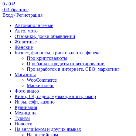
0
/
0
₽
0
Избранное
Вход / Регистрация
Автонаполняемые
Авто, мото
Отзовики, доски объявлений
Животные
Женские
Бизнес, финансы, криптовалюты, форекс
Про криптовалюты
Про банки, кредиты инвестирование.
Про заработок в интернете, СЕО, маркетинг
Магазины
WooCommerce
Маркетплейс
Фото видео
Кино, ТВ, радио, музыка, книги, юмор
Игры, софт, казино
Кулинария
Медицина
Туризм
Новости
На английском и других языках
На английском