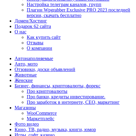
Настройка телеграм каналов, групп
Плагин Wpgrabber Exclusive PRO 2023 последней
версии, скачать бесплатно
Домен/Хостинг
Подарок 62 сайта
О нас
Как купить сайт
Отзывы
О компании
Автонаполняемые
Авто, мото
Отзовики, доски объявлений
Животные
Женские
Бизнес, финансы, криптовалюты, форекс
Про криптовалюты
Про банки, кредиты инвестирование.
Про заработок в интернете, СЕО, маркетинг
Магазины
WooCommerce
Маркетплейс
Фото видео
Кино, ТВ, радио, музыка, книги, юмор
Игры, софт, казино