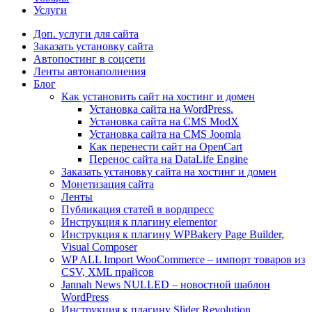
Услуги
Доп. услуги для сайта
Заказать установку сайта
Автопостинг в соцсети
Ленты автонаполнения
Блог
Как установить сайт на хостинг и домен
Установка сайта на WordPress.
Установка сайта на CMS ModX
Установка сайта на CMS Joomla
Как перенести сайт на OpenCart
Перенос сайта на DataLife Engine
Заказать установку сайта на хостинг и домен
Монетизация сайта
Ленты
Публикация статей в вордпресс
Инструкция к плагину elementor
Инструкция к плагину WPBakery Page Builder,
Visual Composer
WP ALL Import WooCommerce – импорт товаров из
CSV, XML прайсов
Jannah News NULLED – новостной шаблон
WordPress
Инструкция к плагину Slider Revolution