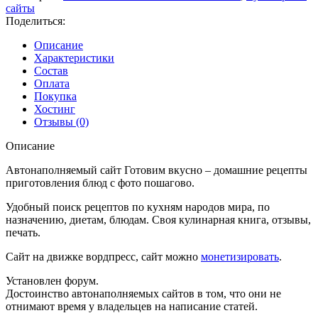
автонаполняемый
сайты
кулинарными
Поделиться:
рецептами
сайт
Описание
на
Характеристики
вордпресс,
Состав
№604
Оплата
Покупка
Хостинг
Отзывы (0)
Описание
Автонаполняемый сайт Готовим вкусно – домашние рецепты
приготовления блюд с фото пошагово.
Удобный поиск рецептов по кухням народов мира, по
назначению, диетам, блюдам. Своя кулинарная книга, отзывы,
печать.
Сайт на движке вордпресс, сайт можно
монетизировать
.
Установлен форум.
Достоинство автонаполняемых сайтов в том, что они не
отнимают время у владельцев на написание статей.