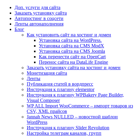
Доп. услуги для сайта
Заказать установку сайта
Автопостинг в соцсети
Ленты автонаполнения
Блог
Как установить сайт на хостинг и домен
Установка сайта на WordPress.
Установка сайта на CMS ModX
Установка сайта на CMS Joomla
Как перенести сайт на OpenCart
Перенос сайта на DataLife Engine
Заказать установку сайта на хостинг и домен
Монетизация сайта
Ленты
Публикация статей в вордпресс
Инструкция к плагину elementor
Инструкция к плагину WPBakery Page Builder,
Visual Composer
WP ALL Import WooCommerce – импорт товаров из
CSV, XML прайсов
Jannah News NULLED – новостной шаблон
WordPress
Инструкция к плагину Slider Revolution
Настройка телеграм каналов, групп