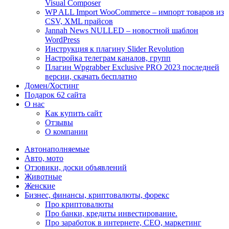
Visual Composer
WP ALL Import WooCommerce – импорт товаров из
CSV, XML прайсов
Jannah News NULLED – новостной шаблон
WordPress
Инструкция к плагину Slider Revolution
Настройка телеграм каналов, групп
Плагин Wpgrabber Exclusive PRO 2023 последней
версии, скачать бесплатно
Домен/Хостинг
Подарок 62 сайта
О нас
Как купить сайт
Отзывы
О компании
Автонаполняемые
Авто, мото
Отзовики, доски объявлений
Животные
Женские
Бизнес, финансы, криптовалюты, форекс
Про криптовалюты
Про банки, кредиты инвестирование.
Про заработок в интернете, СЕО, маркетинг