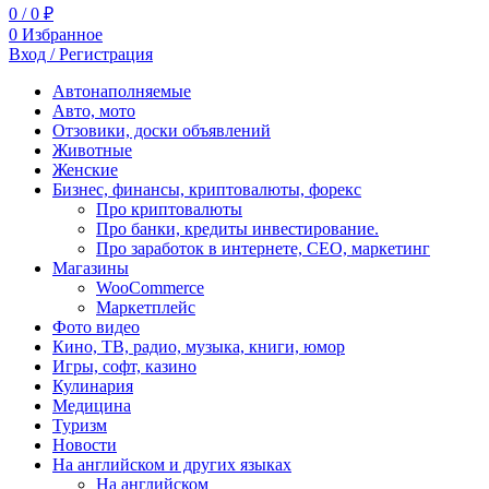
0
/
0
₽
0
Избранное
Вход / Регистрация
Автонаполняемые
Авто, мото
Отзовики, доски объявлений
Животные
Женские
Бизнес, финансы, криптовалюты, форекс
Про криптовалюты
Про банки, кредиты инвестирование.
Про заработок в интернете, СЕО, маркетинг
Магазины
WooCommerce
Маркетплейс
Фото видео
Кино, ТВ, радио, музыка, книги, юмор
Игры, софт, казино
Кулинария
Медицина
Туризм
Новости
На английском и других языках
На английском