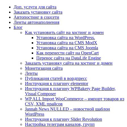
Доп. услуги для сайта
Заказать установку сайта
Автопостинг в соцсети
Ленты автонаполнения
Блог
Как установить сайт на хостинг и домен
Установка сайта на WordPress.
Установка сайта на CMS ModX
Установка сайта на CMS Joomla
Как перенести сайт на OpenCart
Перенос сайта на DataLife Engine
Заказать установку сайта на хостинг и домен
Монетизация сайта
Ленты
Публикация статей в вордпресс
Инструкция к плагину elementor
Инструкция к плагину WPBakery Page Builder,
Visual Composer
WP ALL Import WooCommerce – импорт товаров из
CSV, XML прайсов
Jannah News NULLED – новостной шаблон
WordPress
Инструкция к плагину Slider Revolution
Настройка телеграм каналов, групп