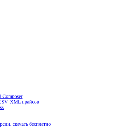
l Composer
 CSV, XML прайсов
ss
рсии, скачать бесплатно