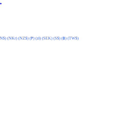
*
XN$) (NKr) (NZ$) (₱) (zł) (SEK) (S$) (฿) (TW$)
.