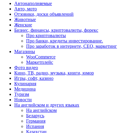
Автонаполняемые
Авто, мото
Отзовики, доски объявлений
Животные
Женские
Бизнес, финансы, криптовалюты, форекс
Про криптовалюты
Про банки, кредиты инвестирование.
Про заработок в интернете, СЕО, маркетинг
Магазины
WooCommerce
Маркетплейс
Фото видео
Кино, ТВ, радио, музыка, книги, юмор
Игры, софт, казино
Кулинария
Медицина
Туризм
Новости
На английском и других языках
На английском
Беларусь
Германия
Испания
Казахстан