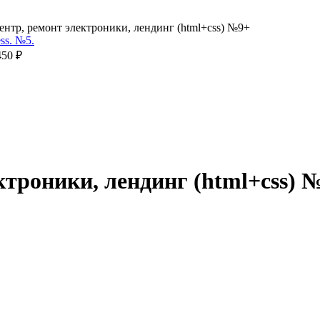
нтр, ремонт электроники, лендинг (html+css) №9+
450
₽
ктроники, лендинг (html+css) 