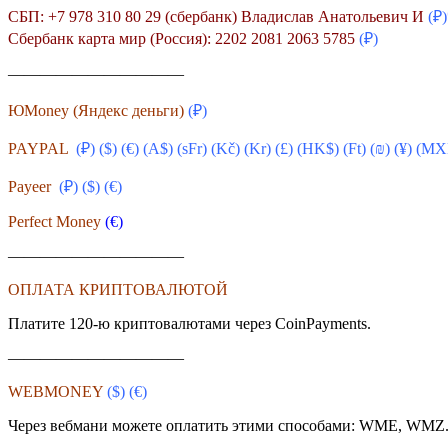
СБП: +7 978 310 80 29 (сбербанк) Владислав Анатольевич И
(₽)
Сбербанк карта мир (Россия): 2202 2081 2063 5785
(₽)
———————————
ЮMoney (Яндекс деньги)
(₽)
PAYPAL
(₽) ($) (€) (A$) (sFr) (
Kč
) (Kr) (£) (HK$) (Ft) (₪) (¥) (M
Payeer
(₽) ($)
(€)
Perfect Money
(€)
———————————
ОПЛАТА КРИПТОВАЛЮТОЙ
Платите 120-ю криптовалютами через CoinPayments.
———————————
WEBMONEY
($)
(€)
Через вебмани можете оплатить этими способами: WME, WMZ