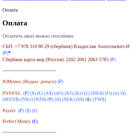
Оплата
Оплата
Оплатить заказ можно способами:
СБП: +7 978 310 80 29 (сбербанк) Владислав Анатольевич И
(₽)
*
Сбербанк карта мир (Россия): 2202 2081 2063 5785
(₽)
———————————
ЮMoney (Яндекс деньги)
(₽)
PAYPAL
(₽) ($) (€) (A$) (sFr) (
Kč
) (Kr) (£) (HK$) (Ft) (₪) (¥)
(MXN$) (NKr) (NZ$) (₱) (zł) (SEK) (S$) (฿) (TW$)
Payeer
(₽) ($)
(€)
Perfect Money
(€)
———————————