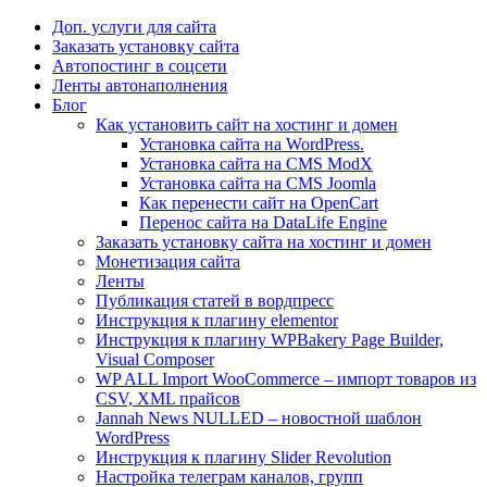
Доп. услуги для сайта
Заказать установку сайта
Автопостинг в соцсети
Ленты автонаполнения
Блог
Как установить сайт на хостинг и домен
Установка сайта на WordPress.
Установка сайта на CMS ModX
Установка сайта на CMS Joomla
Как перенести сайт на OpenCart
Перенос сайта на DataLife Engine
Заказать установку сайта на хостинг и домен
Монетизация сайта
Ленты
Публикация статей в вордпресс
Инструкция к плагину elementor
Инструкция к плагину WPBakery Page Builder,
Visual Composer
WP ALL Import WooCommerce – импорт товаров из
CSV, XML прайсов
Jannah News NULLED – новостной шаблон
WordPress
Инструкция к плагину Slider Revolution
Настройка телеграм каналов, групп