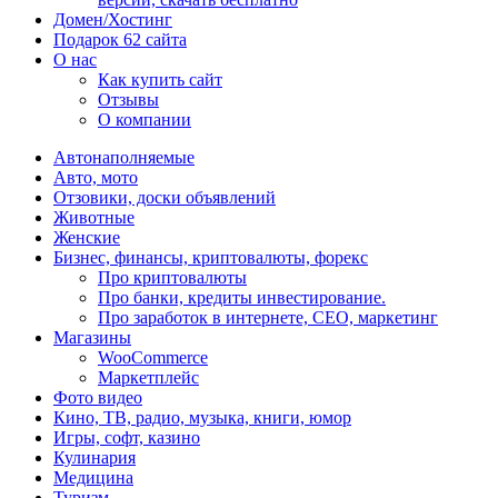
Домен/Хостинг
Подарок 62 сайта
О нас
Как купить сайт
Отзывы
О компании
Автонаполняемые
Авто, мото
Отзовики, доски объявлений
Животные
Женские
Бизнес, финансы, криптовалюты, форекс
Про криптовалюты
Про банки, кредиты инвестирование.
Про заработок в интернете, СЕО, маркетинг
Магазины
WooCommerce
Маркетплейс
Фото видео
Кино, ТВ, радио, музыка, книги, юмор
Игры, софт, казино
Кулинария
Медицина
Туризм