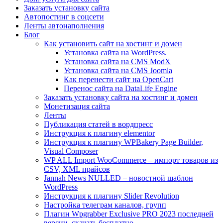
Заказать установку сайта
Автопостинг в соцсети
Ленты автонаполнения
Блог
Как установить сайт на хостинг и домен
Установка сайта на WordPress.
Установка сайта на CMS ModX
Установка сайта на CMS Joomla
Как перенести сайт на OpenCart
Перенос сайта на DataLife Engine
Заказать установку сайта на хостинг и домен
Монетизация сайта
Ленты
Публикация статей в вордпресс
Инструкция к плагину elementor
Инструкция к плагину WPBakery Page Builder,
Visual Composer
WP ALL Import WooCommerce – импорт товаров из
CSV, XML прайсов
Jannah News NULLED – новостной шаблон
WordPress
Инструкция к плагину Slider Revolution
Настройка телеграм каналов, групп
Плагин Wpgrabber Exclusive PRO 2023 последней
версии, скачать бесплатно