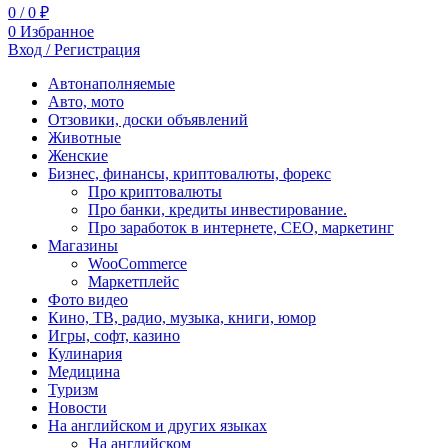
0
/
0
₽
0
Избранное
Вход / Регистрация
Автонаполняемые
Авто, мото
Отзовики, доски объявлений
Животные
Женские
Бизнес, финансы, криптовалюты, форекс
Про криптовалюты
Про банки, кредиты инвестирование.
Про заработок в интернете, СЕО, маркетинг
Магазины
WooCommerce
Маркетплейс
Фото видео
Кино, ТВ, радио, музыка, книги, юмор
Игры, софт, казино
Кулинария
Медицина
Туризм
Новости
На английском и других языках
На английском