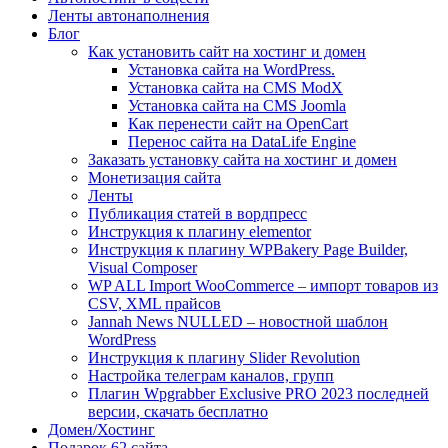
Ленты автонаполнения
Блог
Как установить сайт на хостинг и домен
Установка сайта на WordPress.
Установка сайта на CMS ModX
Установка сайта на CMS Joomla
Как перенести сайт на OpenCart
Перенос сайта на DataLife Engine
Заказать установку сайта на хостинг и домен
Монетизация сайта
Ленты
Публикация статей в вордпресс
Инструкция к плагину elementor
Инструкция к плагину WPBakery Page Builder,
Visual Composer
WP ALL Import WooCommerce – импорт товаров из
CSV, XML прайсов
Jannah News NULLED – новостной шаблон
WordPress
Инструкция к плагину Slider Revolution
Настройка телеграм каналов, групп
Плагин Wpgrabber Exclusive PRO 2023 последней
версии, скачать бесплатно
Домен/Хостинг
Подарок 62 сайта