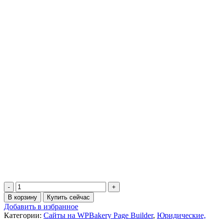
Количество
товара
В корзину
Купить сейчас
Многостраничный
Добавить в избранное
сайт
Категории:
Сайты на WPBakery Page Builder
,
Юридические,