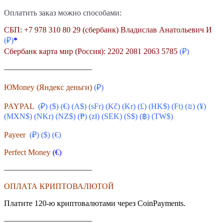
Оплатить заказ можно способами:
СБП: +7 978 310 80 29 (сбербанк) Владислав Анатольевич И
(₽)
*
Сбербанк карта мир (Россия): 2202 2081 2063 5785
(₽)
———————————
ЮMoney (Яндекс деньги)
(₽)
PAYPAL
(₽) ($) (€) (A$) (sFr) (
Kč
) (Kr) (£) (HK$) (Ft) (₪) (¥)
(MXN$) (NKr) (NZ$) (₱) (zł) (SEK) (S$) (฿) (TW$)
Payeer
(₽) ($)
(€)
Perfect Money
(€)
———————————
ОПЛАТА КРИПТОВАЛЮТОЙ
Платите 120-ю криптовалютами через CoinPayments.
———————————