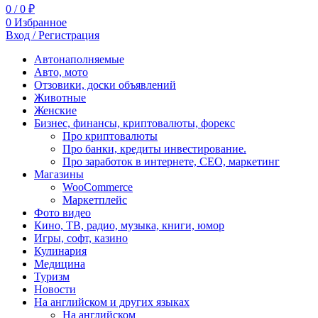
0
/
0
₽
0
Избранное
Вход / Регистрация
Автонаполняемые
Авто, мото
Отзовики, доски объявлений
Животные
Женские
Бизнес, финансы, криптовалюты, форекс
Про криптовалюты
Про банки, кредиты инвестирование.
Про заработок в интернете, СЕО, маркетинг
Магазины
WooCommerce
Маркетплейс
Фото видео
Кино, ТВ, радио, музыка, книги, юмор
Игры, софт, казино
Кулинария
Медицина
Туризм
Новости
На английском и других языках
На английском