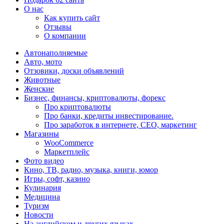
О нас
Как купить сайт
Отзывы
О компании
Автонаполняемые
Авто, мото
Отзовики, доски объявлений
Животные
Женские
Бизнес, финансы, криптовалюты, форекс
Про криптовалюты
Про банки, кредиты инвестирование.
Про заработок в интернете, СЕО, маркетинг
Магазины
WooCommerce
Маркетплейс
Фото видео
Кино, ТВ, радио, музыка, книги, юмор
Игры, софт, казино
Кулинария
Медицина
Туризм
Новости
На английском и других языках