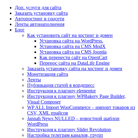
Доп. услуги для сайта
Заказать установку сайта
Автопостинг в соцсети
Ленты автонаполнения
Блог
Как установить сайт на хостинг и домен
Установка сайта на WordPress.
Установка сайта на CMS ModX
Установка сайта на CMS Joomla
Как перенести сайт на OpenCart
Перенос сайта на DataLife Engine
Заказать установку сайта на хостинг и домен
Монетизация сайта
Ленты
Публикация статей в вордпресс
Инструкция к плагину elementor
Инструкция к плагину WPBakery Page Builder,
Visual Composer
WP ALL Import WooCommerce – импорт товаров из
CSV, XML прайсов
Jannah News NULLED – новостной шаблон
WordPress
Инструкция к плагину Slider Revolution
Настройка телеграм каналов, групп