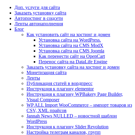
Доп. услуги для сайта
Заказать установку сайта
Автопостинг в соцсети
Ленты автонаполнения
Блог
Как установить сайт на хостинг и домен
Установка сайта на WordPress.
Установка сайта на CMS ModX
Установка сайта на CMS Joomla
Как перенести сайт на OpenCart
Перенос сайта на DataLife Engine
Заказать установку сайта на хостинг и домен
Монетизация сайта
Ленты
Публикация статей в вордпресс
Инструкция к плагину elementor
Инструкция к плагину WPBakery Page Builder,
Visual Composer
WP ALL Import WooCommerce – импорт товаров из
CSV, XML прайсов
Jannah News NULLED – новостной шаблон
WordPress
Инструкция к плагину Slider Revolution
Настройка телеграм каналов, групп