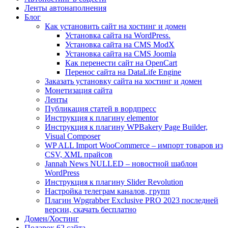
Ленты автонаполнения
Блог
Как установить сайт на хостинг и домен
Установка сайта на WordPress.
Установка сайта на CMS ModX
Установка сайта на CMS Joomla
Как перенести сайт на OpenCart
Перенос сайта на DataLife Engine
Заказать установку сайта на хостинг и домен
Монетизация сайта
Ленты
Публикация статей в вордпресс
Инструкция к плагину elementor
Инструкция к плагину WPBakery Page Builder,
Visual Composer
WP ALL Import WooCommerce – импорт товаров из
CSV, XML прайсов
Jannah News NULLED – новостной шаблон
WordPress
Инструкция к плагину Slider Revolution
Настройка телеграм каналов, групп
Плагин Wpgrabber Exclusive PRO 2023 последней
версии, скачать бесплатно
Домен/Хостинг
Подарок 62 сайта