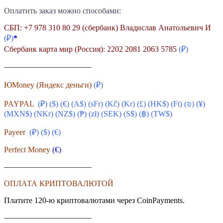
Оплатить заказ можно способами:
СБП: +7 978 310 80 29 (сбербанк) Владислав Анатольевич И
(₽)
*
Сбербанк карта мир (Россия): 2202 2081 2063 5785
(₽)
———————————
ЮMoney (Яндекс деньги)
(₽)
PAYPAL
(₽) ($) (€) (A$) (sFr) (
Kč
) (Kr) (£) (HK$) (Ft) (₪) (¥)
(MXN$) (NKr) (NZ$) (₱) (zł) (SEK) (S$) (฿) (TW$)
Payeer
(₽) ($)
(€)
Perfect Money
(€)
———————————
ОПЛАТА КРИПТОВАЛЮТОЙ
Платите 120-ю криптовалютами через CoinPayments.
———————————