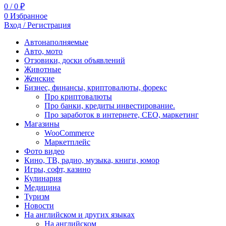
0
/
0
₽
0
Избранное
Вход / Регистрация
Автонаполняемые
Авто, мото
Отзовики, доски объявлений
Животные
Женские
Бизнес, финансы, криптовалюты, форекс
Про криптовалюты
Про банки, кредиты инвестирование.
Про заработок в интернете, СЕО, маркетинг
Магазины
WooCommerce
Маркетплейс
Фото видео
Кино, ТВ, радио, музыка, книги, юмор
Игры, софт, казино
Кулинария
Медицина
Туризм
Новости
На английском и других языках
На английском