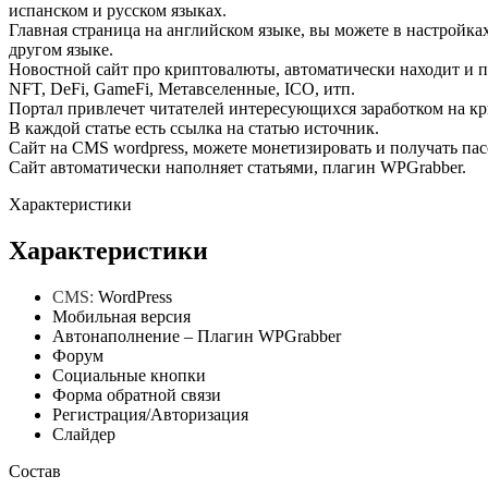
испанском
и
русском
языках
.
Главная
страница
на
английском
языке
,
вы
можете
в
настройка
другом
языке
.
Новостной
сайт
про
криптовалюты
,
автоматически
находит
и
п
NFT, DeFi, GameFi, Метавселенные,
ICO
,
итп
.
Портал
привлечет
читателей
интересующихся
заработком
на
кр
В
каждой
статье
есть
ссылка
на
статью
источник
.
Сайт
на
CMS
wordpress
,
можете
монетизировать
и
получать
па
Сайт
автоматически
наполняет
статьями
,
плагин
WPGrabber
.
Характеристики
Характеристики
CMS:
WordPress
Мобильная версия
Автонаполнение – Плагин WPGrabber
Форум
Социальные кнопки
Форма обратной связи
Регистрация/Авторизация
Слайдер
Состав