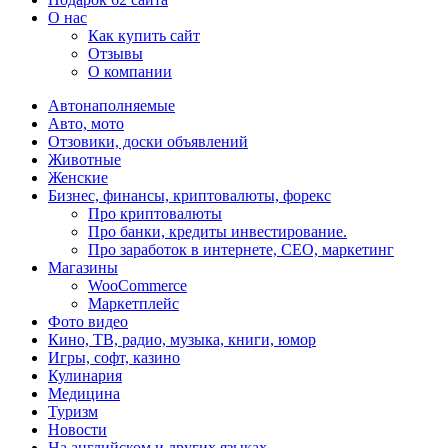
О нас
Как купить сайт
Отзывы
О компании
Автонаполняемые
Авто, мото
Отзовики, доски объявлений
Животные
Женские
Бизнес, финансы, криптовалюты, форекс
Про криптовалюты
Про банки, кредиты инвестирование.
Про заработок в интернете, СЕО, маркетинг
Магазины
WooCommerce
Маркетплейс
Фото видео
Кино, ТВ, радио, музыка, книги, юмор
Игры, софт, казино
Кулинария
Медицина
Туризм
Новости
На английском и других языках