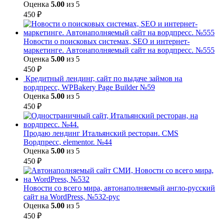
Оценка
5.00
из 5
450
₽
Новости о поисковых системах, SEO и интернет-
маркетинге. Автонаполняемый сайт на вордпресс. №555
Оценка
5.00
из 5
450
₽
Кредитный лендинг, сайт по выдаче займов на
вордпресс, WPBakery Page Builder №59
Оценка
5.00
из 5
450
₽
Продаю лендинг Итальянский ресторан. CMS
Вордпресс, elementor. №44
Оценка
5.00
из 5
450
₽
Новости со всего мира, автонаполняемый англо-русский
сайт на WordPress, №532-рус
Оценка
5.00
из 5
450
₽