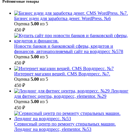
Рейтинговые товары
Бизнес идеи для заработка денег. WordPress. №6
Оценка
5.00
из 5
450
₽
Новости банков и банковской сферы, кредитов и
финансов, автонаполняемый сайт на вордпресс №578
Оценка
5.00
из 5
450
₽
Интернет магазин вещей. CMS Вордпресс. №7.
Оценка
5.00
из 5
450
₽
Лендинг
для фитнес центра, вордпресс, elementor. №29
Оценка
5.00
из 5
450
₽
Сервисный центр по ремонту стиральных машин.
Лендинг на вордпресс, elementor. №53