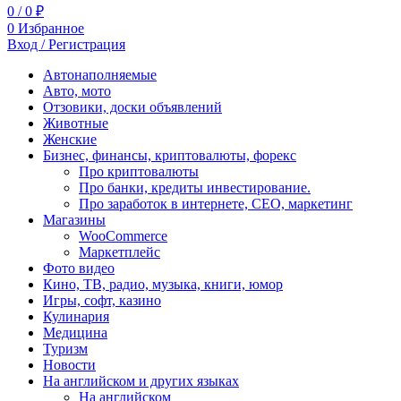
0
/
0
₽
0
Избранное
Вход / Регистрация
Автонаполняемые
Авто, мото
Отзовики, доски объявлений
Животные
Женские
Бизнес, финансы, криптовалюты, форекс
Про криптовалюты
Про банки, кредиты инвестирование.
Про заработок в интернете, СЕО, маркетинг
Магазины
WooCommerce
Маркетплейс
Фото видео
Кино, ТВ, радио, музыка, книги, юмор
Игры, софт, казино
Кулинария
Медицина
Туризм
Новости
На английском и других языках
На английском