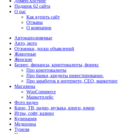
Домен/Хостинг
Подарок 62 сайта
О нас
Как купить сайт
Отзывы
О компании
Автонаполняемые
Авто, мото
Отзовики, доски объявлений
Животные
Женские
Бизнес, финансы, криптовалюты, форекс
Про криптовалюты
Про банки, кредиты инвестирование.
Про заработок в интернете, СЕО, маркетинг
Магазины
WooCommerce
Маркетплейс
Фото видео
Кино, ТВ, радио, музыка, книги, юмор
Игры, софт, казино
Кулинария
Медицина
Туризм