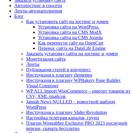
Заказать установку сайта
Автопостинг в соцсети
Ленты автонаполнения
Блог
Как установить сайт на хостинг и домен
Установка сайта на WordPress.
Установка сайта на CMS ModX
Установка сайта на CMS Joomla
Как перенести сайт на OpenCart
Перенос сайта на DataLife Engine
Заказать установку сайта на хостинг и домен
Монетизация сайта
Ленты
Публикация статей в вордпресс
Инструкция к плагину elementor
Инструкция к плагину WPBakery Page Builder,
Visual Composer
WP ALL Import WooCommerce – импорт товаров из
CSV, XML прайсов
Jannah News NULLED – новостной шаблон
WordPress
Инструкция к плагину Slider Revolution
Настройка телеграм каналов, групп
Плагин Wpgrabber Exclusive PRO 2023 последней
версии, скачать бесплатно