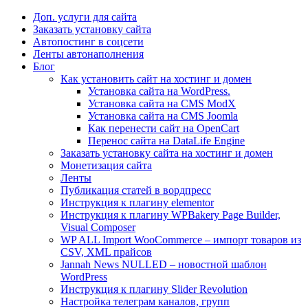
Доп. услуги для сайта
Заказать установку сайта
Автопостинг в соцсети
Ленты автонаполнения
Блог
Как установить сайт на хостинг и домен
Установка сайта на WordPress.
Установка сайта на CMS ModX
Установка сайта на CMS Joomla
Как перенести сайт на OpenCart
Перенос сайта на DataLife Engine
Заказать установку сайта на хостинг и домен
Монетизация сайта
Ленты
Публикация статей в вордпресс
Инструкция к плагину elementor
Инструкция к плагину WPBakery Page Builder,
Visual Composer
WP ALL Import WooCommerce – импорт товаров из
CSV, XML прайсов
Jannah News NULLED – новостной шаблон
WordPress
Инструкция к плагину Slider Revolution
Настройка телеграм каналов, групп