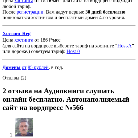
Цена
хостинга
от 165 ₽/мес. для сайта на вордпресс подходит
любой тариф.
После
регистрации
, Вам дадут первые
30 дней бесплатно
пользоваться хостингом и бесплатный домен 4-го уровня.
Хостинг Reg
Цена
хостинга
от 186 ₽/мес.
(для сайта на вордпресс выберите тариф на хостинге “
Host-A
”
или дороже.) советуем тариф:
Host-0
Домены
от
85
рублей
. в год.
Отзывы (2)
2 отзыва на
Аудиокниги слушать
онлайн бесплатно. Автонаполняемый
сайт на вордпресс №566