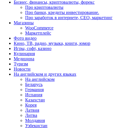
Бизнес, финансы, криптовалюты, форекс
Про криптовалюты
Про банки, кредиты инвестирование.
Про заработок в интернете, СЕО, маркетинг
Магазины
WooCommerce
Маркетплейс
Фото видео
Кино, ТВ, радио, музыка, книги, юмор
Игры, софт, казино
Кулинария
Медицина
Туризм
Новости
На английском и других языках
На английском
Беларусь
Германия
Испания
Казахстан
Корея
Латвия
Литва
Молдавия
Узбекистан