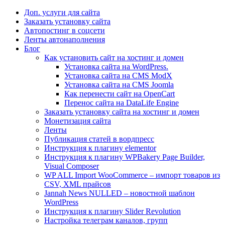
Доп. услуги для сайта
Заказать установку сайта
Автопостинг в соцсети
Ленты автонаполнения
Блог
Как установить сайт на хостинг и домен
Установка сайта на WordPress.
Установка сайта на CMS ModX
Установка сайта на CMS Joomla
Как перенести сайт на OpenCart
Перенос сайта на DataLife Engine
Заказать установку сайта на хостинг и домен
Монетизация сайта
Ленты
Публикация статей в вордпресс
Инструкция к плагину elementor
Инструкция к плагину WPBakery Page Builder,
Visual Composer
WP ALL Import WooCommerce – импорт товаров из
CSV, XML прайсов
Jannah News NULLED – новостной шаблон
WordPress
Инструкция к плагину Slider Revolution
Настройка телеграм каналов, групп