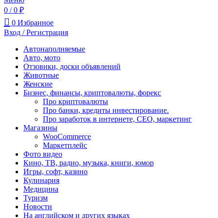
0
/
0
₽
0
Избранное
Вход / Регистрация
Автонаполняемые
Авто, мото
Отзовики, доски объявлений
Животные
Женские
Бизнес, финансы, криптовалюты, форекс
Про криптовалюты
Про банки, кредиты инвестирование.
Про заработок в интернете, СЕО, маркетинг
Магазины
WooCommerce
Маркетплейс
Фото видео
Кино, ТВ, радио, музыка, книги, юмор
Игры, софт, казино
Кулинария
Медицина
Туризм
Новости
На английском и других языках