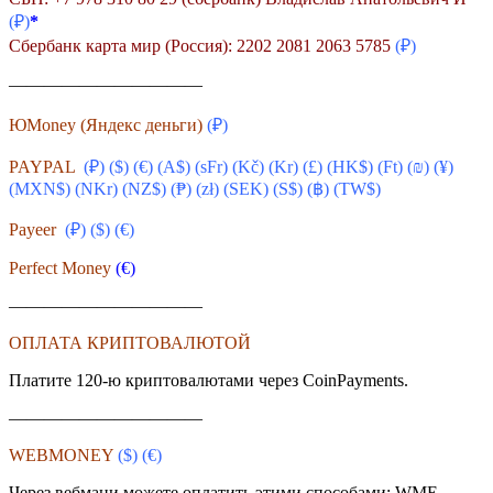
(₽)
*
Сбербанк карта мир (Россия): 2202 2081 2063 5785
(₽)
———————————
ЮMoney (Яндекс деньги)
(₽)
PAYPAL
(₽) ($) (€) (A$) (sFr) (
Kč
) (Kr) (£) (HK$) (Ft) (₪) (¥)
(MXN$) (NKr) (NZ$) (₱) (zł) (SEK) (S$) (฿) (TW$)
Payeer
(₽) ($)
(€)
Perfect Money
(€)
———————————
ОПЛАТА КРИПТОВАЛЮТОЙ
Платите 120-ю криптовалютами через CoinPayments.
———————————
WEBMONEY
($)
(€)
Через вебмани можете оплатить этими способами: WME,