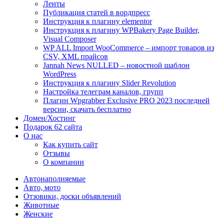
Ленты
Публикация статей в вордпресс
Инструкция к плагину elementor
Инструкция к плагину WPBakery Page Builder,
Visual Composer
WP ALL Import WooCommerce – импорт товаров из
CSV, XML прайсов
Jannah News NULLED – новостной шаблон
WordPress
Инструкция к плагину Slider Revolution
Настройка телеграм каналов, групп
Плагин Wpgrabber Exclusive PRO 2023 последней
версии, скачать бесплатно
Домен/Хостинг
Подарок 62 сайта
О нас
Как купить сайт
Отзывы
О компании
Автонаполняемые
Авто, мото
Отзовики, доски объявлений
Животные
Женские