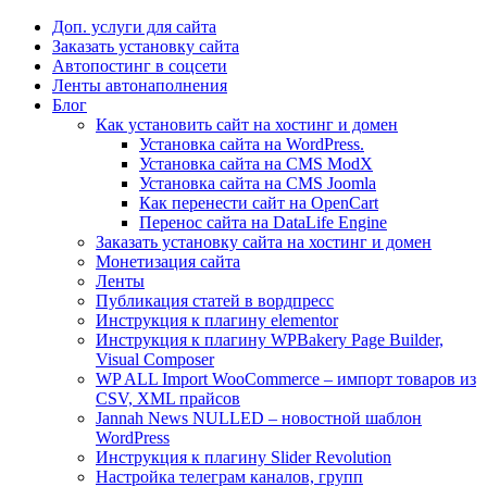
Доп. услуги для сайта
Заказать установку сайта
Автопостинг в соцсети
Ленты автонаполнения
Блог
Как установить сайт на хостинг и домен
Установка сайта на WordPress.
Установка сайта на CMS ModX
Установка сайта на CMS Joomla
Как перенести сайт на OpenCart
Перенос сайта на DataLife Engine
Заказать установку сайта на хостинг и домен
Монетизация сайта
Ленты
Публикация статей в вордпресс
Инструкция к плагину elementor
Инструкция к плагину WPBakery Page Builder,
Visual Composer
WP ALL Import WooCommerce – импорт товаров из
CSV, XML прайсов
Jannah News NULLED – новостной шаблон
WordPress
Инструкция к плагину Slider Revolution
Настройка телеграм каналов, групп