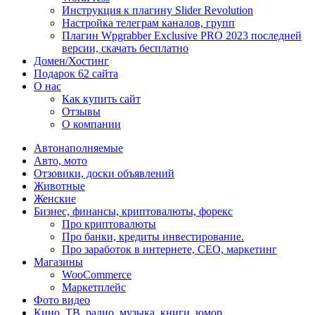
Инструкция к плагину Slider Revolution
Настройка телеграм каналов, групп
Плагин Wpgrabber Exclusive PRO 2023 последней
версии, скачать бесплатно
Домен/Хостинг
Подарок 62 сайта
О нас
Как купить сайт
Отзывы
О компании
Автонаполняемые
Авто, мото
Отзовики, доски объявлений
Животные
Женские
Бизнес, финансы, криптовалюты, форекс
Про криптовалюты
Про банки, кредиты инвестирование.
Про заработок в интернете, СЕО, маркетинг
Магазины
WooCommerce
Маркетплейс
Фото видео
Кино, ТВ, радио, музыка, книги, юмор