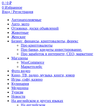
0
/
0
₽
0
Избранное
Вход / Регистрация
Автонаполняемые
Авто, мото
Отзовики, доски объявлений
Животные
Женские
Бизнес, финансы, криптовалюты, форекс
Про криптовалюты
Про банки, кредиты инвестирование.
Про заработок в интернете, СЕО, маркетинг
Магазины
WooCommerce
Маркетплейс
Фото видео
Кино, ТВ, радио, музыка, книги, юмор
Игры, софт, казино
Кулинария
Медицина
Туризм
Новости
На английском и других языках
На английском