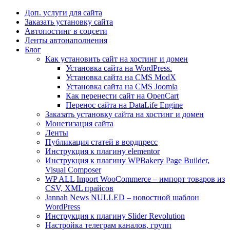
Доп. услуги для сайта
Заказать установку сайта
Автопостинг в соцсети
Ленты автонаполнения
Блог
Как установить сайт на хостинг и домен
Установка сайта на WordPress.
Установка сайта на CMS ModX
Установка сайта на CMS Joomla
Как перенести сайт на OpenCart
Перенос сайта на DataLife Engine
Заказать установку сайта на хостинг и домен
Монетизация сайта
Ленты
Публикация статей в вордпресс
Инструкция к плагину elementor
Инструкция к плагину WPBakery Page Builder,
Visual Composer
WP ALL Import WooCommerce – импорт товаров из
CSV, XML прайсов
Jannah News NULLED – новостной шаблон
WordPress
Инструкция к плагину Slider Revolution
Настройка телеграм каналов, групп