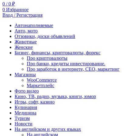
0
/
0
₽
0
Избранное
Вход / Регистрация
Автонаполняемые
Авто, мото
Отзовики, доски объявлений
Животные
Женские
Бизнес, финансы, криптовалюты, форекс
Про криптовалюты
Про банки, кредиты инвестирование.
Про заработок в интернете, СЕО, маркетинг
Магазины
WooCommerce
Маркетплейс
Фото видео
Кино, ТВ, радио, музыка, книги, юмор
Игры, софт, казино
Кулинария
Медицина
Туризм
Новости
На английском и других языках
На английском