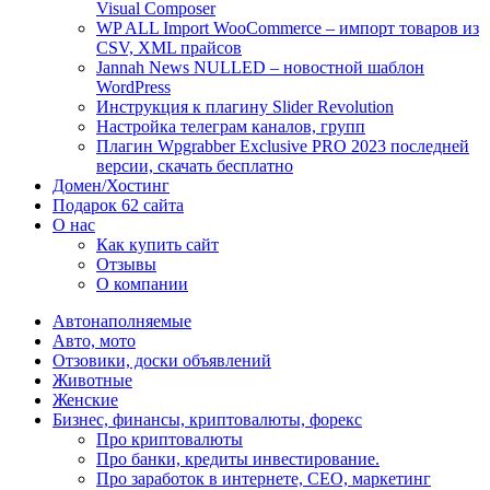
Visual Composer
WP ALL Import WooCommerce – импорт товаров из
CSV, XML прайсов
Jannah News NULLED – новостной шаблон
WordPress
Инструкция к плагину Slider Revolution
Настройка телеграм каналов, групп
Плагин Wpgrabber Exclusive PRO 2023 последней
версии, скачать бесплатно
Домен/Хостинг
Подарок 62 сайта
О нас
Как купить сайт
Отзывы
О компании
Автонаполняемые
Авто, мото
Отзовики, доски объявлений
Животные
Женские
Бизнес, финансы, криптовалюты, форекс
Про криптовалюты
Про банки, кредиты инвестирование.
Про заработок в интернете, СЕО, маркетинг